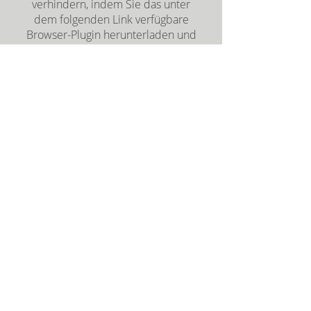
verhindern, indem Sie das unter
dem folgenden Link verfügbare
Browser-Plugin herunterladen und
installieren:
https://tools.google.co
m/dlpage/gaoptout?hl=de
Umständen werden wir weitere
technische Möglichkeiten nutzen,
um den Benutzerkreis unserer
Website zu analysieren.
VERWENDUNG DER VON IHNEN
ERHALTENEN DATEN
Wir verkaufen die von Ihnen
erhaltenen Daten nicht und leiten
diese Daten auch nicht anderweitig
weiter. Um unser Angebot für Sie
zu optimieren, erlauben wir aber
den Zugriff auf Ihre Daten auf mit
uns verbundene Dienstleister und
Lieferanten im Rahmen unserer
eigenen Geschäftstätigkeit.